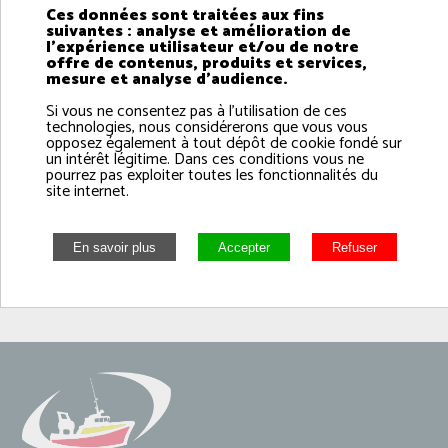
Ces données sont traitées aux fins
suivantes : analyse et amélioration de
éviter la création de faux navires lors des demandes
l'expérience utilisateur et/ou de notre
de licences,
offre de contenus, produits et services,
mesure et analyse d'audience.
montrer pas à pas la procédure à suivre (y compris
Si vous ne consentez pas à l'utilisation de ces
l’option « sans navire »),
technologies, nous considérerons que vous vous
opposez également à tout dépôt de cookie fondé sur
simplifier l’utilisation de la plateforme MIRAGE.
un intérêt légitime. Dans ces conditions vous ne
pourrez pas exploiter toutes les fonctionnalités du
site internet.
Ce support pédagogique vient compléter le bandeau
explicatif déjà prévu sur l’interface.
Découvrez la vidéo :
https://youtu.be/sYliCFqXExU?
si=vuBxU_R1sX9h-MWb