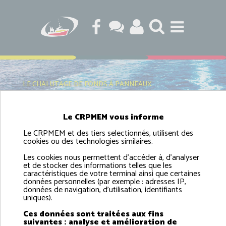
LE CHALUTAGE DE FONDS À PANNEAUX
Le CRPMEM vous informe
Le CRPMEM et des tiers selectionnés, utilisent des
Le chalutage de fonds à
cookies ou des technologies similaires.
panneaux
Les cookies nous permettent d'accéder à, d'analyser
et de stocker des informations telles que les
caractéristiques de votre terminal ainsi que certaines
données personnelles (par exemple : adresses IP,
données de navigation, d'utilisation, identifiants
uniques).
Ces données sont traitées aux fins
suivantes : analyse et amélioration de