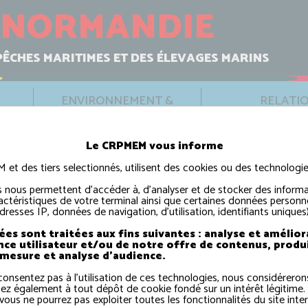
NORMANDIE
PÊCHES MARITIMES ET DES ÉLEVAGES MARINS
ENVIRONNEMENT &
RELATI
USAGES
INTERNATI
Le CRPMEM vous informe
t des tiers selectionnés, utilisent des cookies ou des technologies
CROCHE
ARINS (HORS ÉOLIEN)
›
 nous permettent d'accéder à, d'analyser et de stocker des informa
actéristiques de votre terminal ainsi que certaines données personne
dresses IP, données de navigation, d'utilisation, identifiants uniques)
es sont traitées aux fins suivantes : analyse et amélior
nce utilisateur et/ou de notre offre de contenus, produ
 mesure et analyse d'audience.
consentez pas à l'utilisation de ces technologies, nous considérero
ez également à tout dépôt de cookie fondé sur un intérêt légitime.
vous ne pourrez pas exploiter toutes les fonctionnalités du site inter