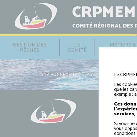
CRPMEM
COMITÉ RÉGIONAL DES 
GESTION DES
LE
MÉTIERS &
PÊCHES
COMITÉ
SÉCURITÉ
Le CRPMEM e
ENVIRONNEMENT & USAGES
›
CÂBLES SOUS-M
Les cookies
que les car
exemple : a
Ces donné
l'expérie
services,
Si vous ne 
vous oppos
conditions 