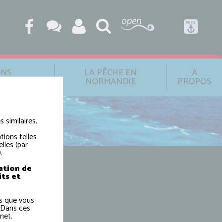
ONS
LA PÊCHE EN
A
ONALES
NORMANDIE
PROPOS
 similaires.
tions telles
lles (par
.
ation de
its et
ns que vous
 Dans ces
net.