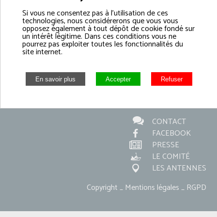
ET DES ÉLEVAGES MARINS
Si vous ne consentez pas à l'utilisation de ces
technologies, nous considérerons que vous vous
NORMANDIE
opposez également à tout dépôt de cookie fondé sur
un intérêt légitime. Dans ces conditions vous ne
pourrez pas exploiter toutes les fonctionnalités du
site internet.
CRPMEM Siège
9 Quai Lawton Collins
50100 CHERBOURG EN COTENTIN
Tél : 02 33 44 35 82
CONTACT
FACEBOOK
PRESSE
LE COMITÉ
LES ANTENNES
Copyright _ Mentions légales _ RGPD