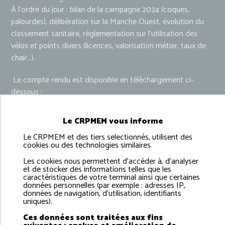
À l’ordre du jour : bilan de la campagne 2024 (coques,
palourdes), délibération sur la Manche Ouest, évolution du
classement sanitaire, réglementation sur l’utilisation des
vélos et points divers (licences, valorisation métier, taux de
chair...).
Le compte rendu est disponible en téléchargement ci-
dessous :
Le CRPMEM vous informe
Le CRPMEM et des tiers selectionnés, utilisent des
cookies ou des technologies similaires.
Les cookies nous permettent d'accéder à, d'analyser
et de stocker des informations telles que les
caractéristiques de votre terminal ainsi que certaines
données personnelles (par exemple : adresses IP,
données de navigation, d'utilisation, identifiants
uniques).
Compte rendu commission
Ces données sont traitées aux fins