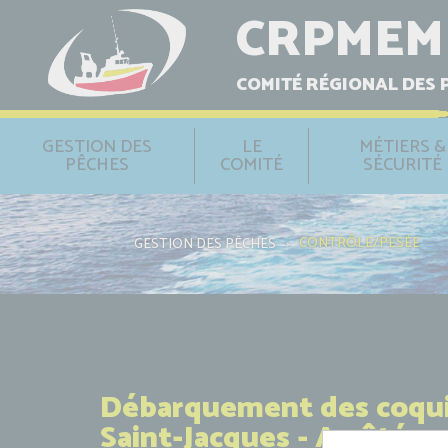
CRPMEM
COMITÉ RÉGIONAL DES 
GESTION DES
LE
MÉTIERS &
PÊCHES
COMITÉ
SÉCURITÉ
CONTRÔLE/PESÉE
GESTION DES PÊCHES
›
Débarquement des coqui
Saint-Jacques - Arrêté n