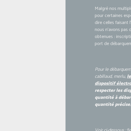
Malgré nos multipl
pour certaines espè
dire celles faisant
nous n’avons pas 
obtenues : inscri
port de débarqueme
Pour le débarqueme
cabillaud, merlu,
l
dispositif élect
respecter les dis
quantité à déba
quantité précise
Voir ci-dessous :
f