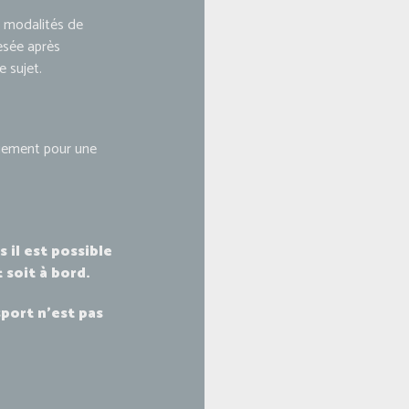
es modalités de
esée après
e sujet.
quement pour une
 il est possible
 soit à bord.
port n’est pas