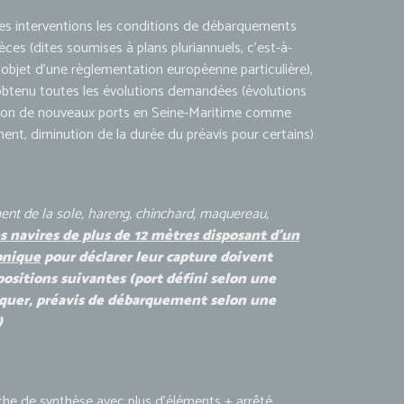
es interventions les conditions de débarquements
ces (dites soumises à plans pluriannuels, c’est-à-
 l’objet d’une règlementation européenne particulière),
obtenu toutes les évolutions demandées (évolutions
ption de nouveaux ports en Seine-Maritime comme
nt, diminution de la durée du préavis pour certains)
nt de la sole, hareng, chinchard, maquereau,
es navires de plus de 12 mètres disposant d’un
ronique
pour déclarer leur capture doivent
positions suivantes (port défini selon une
rquer, préavis de débarquement selon une
)
iche de synthèse avec plus d’éléments + arrêté