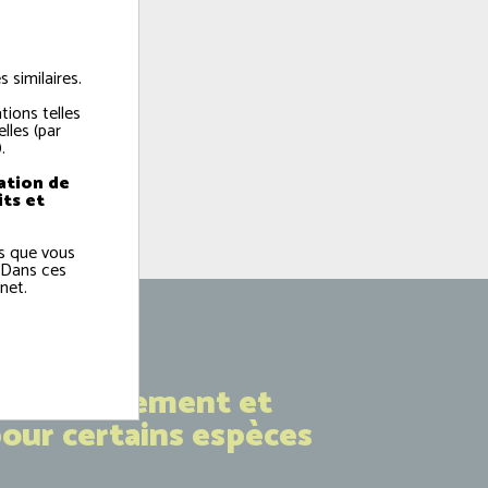
 similaires.
tions telles
lles (par
.
ation de
its et
ns que vous
 Dans ces
net.
e débarquement et
pour certains espèces