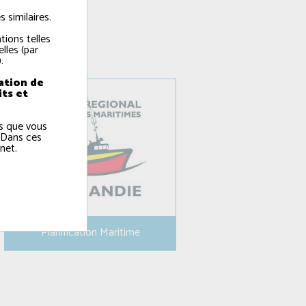
 similaires.
tions telles
lles (par
.
ation de
its et
ns que vous
 Dans ces
net.
Planification Maritime