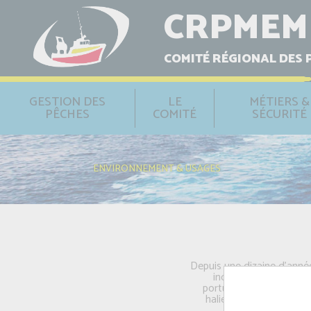
CRPMEM
COMITÉ RÉGIONAL DES 
GESTION DES
LE
MÉTIERS &
PÊCHES
COMITÉ
SÉCURITÉ
ENVIRONNEMENT & USAGES
Depuis une dizaine d’anné
industriels (éoliens,
portuaires…) et au dév
halieutique, marine co