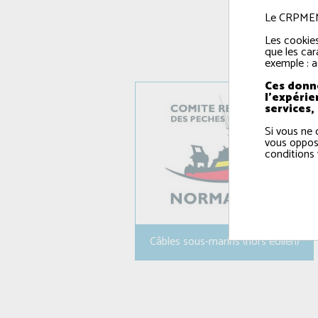
Le CRPMEM e
Les cookies
que les car
exemple : a
Ces donné
l'expérie
services,
Si vous ne 
vous oppos
conditions 
Câbles sous-marins (hors éolien)