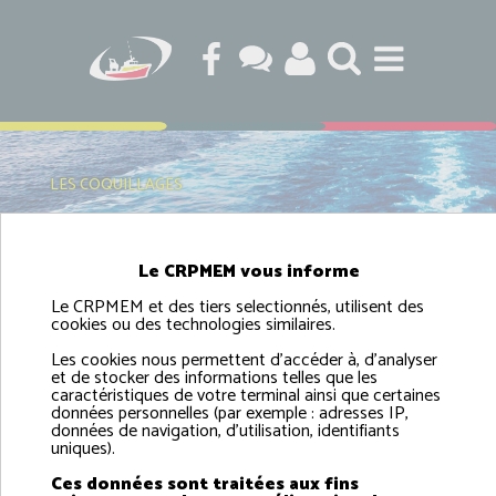
LES COQUILLAGES
Le CRPMEM vous informe
Les coquillages
Le CRPMEM et des tiers selectionnés, utilisent des
cookies ou des technologies similaires.
Les cookies nous permettent d'accéder à, d'analyser
et de stocker des informations telles que les
caractéristiques de votre terminal ainsi que certaines
Retrouvez l'ensemble des coquillages normands sur le site
données personnelles (par exemple : adresses IP,
de Normandie Fraîcheur Mer
données de navigation, d'utilisation, identifiants
uniques).
:
http://www.normandiefraicheurmer.fr/la-peche-en-
normandie/category-12-coquillages.html
Ces données sont traitées aux fins