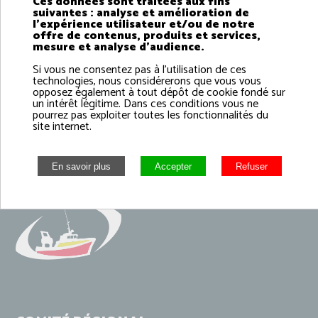
Retrouvez les mesures de gestion de la pêche
Ces données sont traitées aux fins
suivantes : analyse et amélioration de
professionnelle pour le site N2000 : baie de Seine
l'expérience utilisateur et/ou de notre
Occidentale. Dans le même temps, vous trouverez les
offre de contenus, produits et services,
mesure et analyse d'audience.
arrêtés intégrant l’ensemble des mesures N2000.
Si vous ne consentez pas à l'utilisation de ces
technologies, nous considérerons que vous vous
opposez également à tout dépôt de cookie fondé sur
un intérêt légitime. Dans ces conditions vous ne
pourrez pas exploiter toutes les fonctionnalités du
site internet.