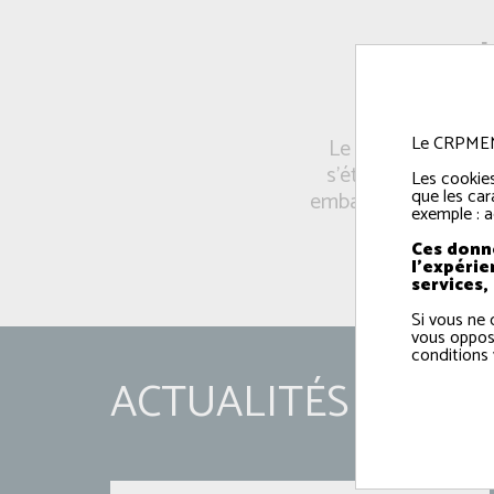
L
Le CRPMEM e
Le CRPMEM est une
s'étend du Mont-Sa
Les cookies
que les car
embarqués, près de 
exemple : a
Ces donné
l'expérie
services,
Si vous ne 
vous oppos
conditions 
ACTUALITÉS