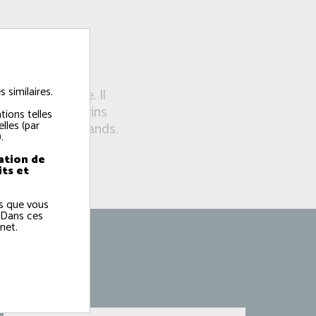
es
 similaires.
600 km de côte. Il
rêts de 1500 marins
tions telles
lles (par
quaculture normands.
.
ation de
its et
ns que vous
 Dans ces
net.