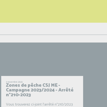
3 novembre 2023
Zones de pêche CSJ ME -
Campagne 2023/2024 - Arrêté
n°210-2023
Vous trouverez ci-joint l'arrêté n°210/2023