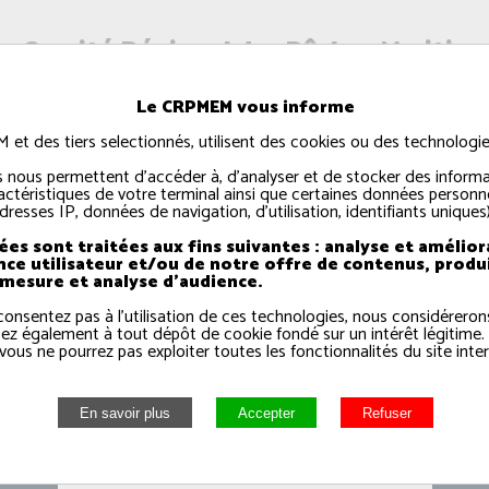
e Comité Régional des Pêches Maritim
et des Élevages Marins de Normandie
Le CRPMEM vous informe
t des tiers selectionnés, utilisent des cookies ou des technologies
 organisation de pêcheurs professionnels qui couvre 
int-Michel au Tréport. Il représente et défend les inté
 nous permettent d'accéder à, d'analyser et de stocker des informa
actéristiques de votre terminal ainsi que certaines données personne
600 bateaux, 300 pêcheurs à pied et les élevages d'a
dresses IP, données de navigation, d'utilisation, identifiants uniques)
es sont traitées aux fins suivantes : analyse et amélior
nce utilisateur et/ou de notre offre de contenus, produ
 mesure et analyse d'audience.
consentez pas à l'utilisation de ces technologies, nous considérero
ez également à tout dépôt de cookie fondé sur un intérêt légitime.
vous ne pourrez pas exploiter toutes les fonctionnalités du site inter