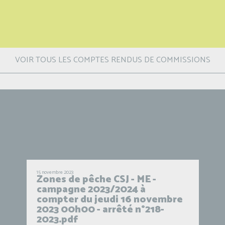
VOIR TOUS LES COMPTES RENDUS DE COMMISSIONS
15 novembre 2023
Zones de pêche CSJ - ME -
campagne 2023/2024 à
compter du jeudi 16 novembre
2023 00h00 - arrêté n°218-
2023.pdf