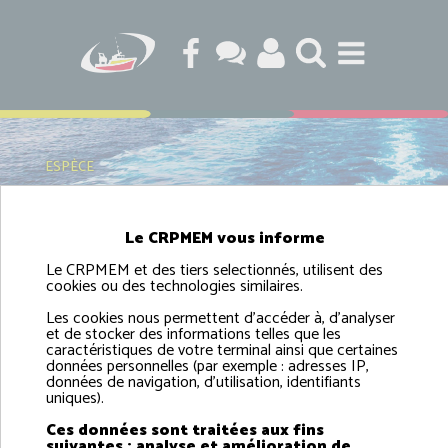
ESPÈCE
Le CRPMEM vous informe
Le CRPMEM et des tiers selectionnés, utilisent des
Le Bar
cookies ou des technologies similaires.
Les cookies nous permettent d'accéder à, d'analyser
et de stocker des informations telles que les
caractéristiques de votre terminal ainsi que certaines
Retrouvez toutes les informations sur le bar (
Dicentrarchus
données personnelles (par exemple : adresses IP,
données de navigation, d'utilisation, identifiants
labrax
) en cliquant sur ce lien :
https://tinyurl.com/3hpcv2r3
uniques).
Ces données sont traitées aux fins
suivantes : analyse et amélioration de