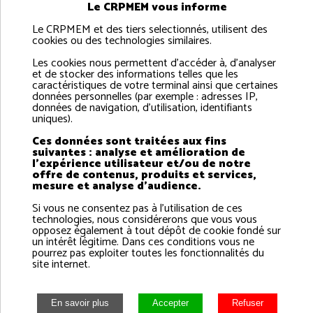
Un avenant encadre l’attribution des licences bulot 2026
Le CRPMEM vous informe
dans le secteur Nord-Cotentin / Baie de Seine. Seules les
Le CRPMEM et des tiers selectionnés, utilisent des
demandes de la catégorie « diversification arts dormants »
cookies ou des technologies similaires.
restent éligibles.
Les cookies nous permettent d'accéder à, d'analyser
et de stocker des informations telles que les
caractéristiques de votre terminal ainsi que certaines
données personnelles (par exemple : adresses IP,
données de navigation, d'utilisation, identifiants
uniques).
Ces données sont traitées aux fins
suivantes : analyse et amélioration de
l'expérience utilisateur et/ou de notre
offre de contenus, produits et services,
mesure et analyse d'audience.
Si vous ne consentez pas à l'utilisation de ces
Dates et conditions des
technologies, nous considérerons que vous vous
opposez également à tout dépôt de cookie fondé sur
demandes de licence de
un intérêt légitime. Dans ces conditions vous ne
pourrez pas exploiter toutes les fonctionnalités du
pêche du CRPMEM N 2024
site internet.