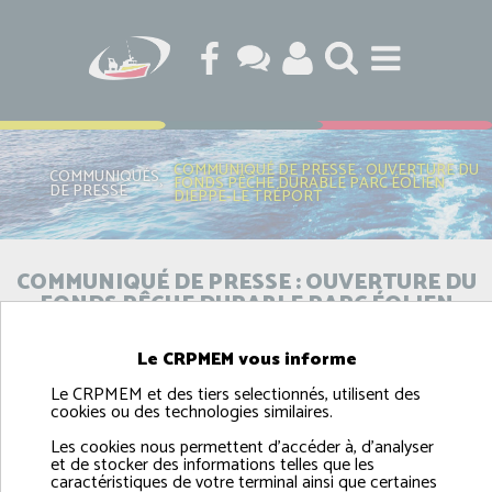
COMMUNIQUÉ DE PRESSE : OUVERTURE DU
COMMUNIQUÉS
FONDS PÊCHE DURABLE PARC ÉOLIEN
›
DE PRESSE
DIEPPE-LE TRÉPORT
COMMUNIQUÉ DE PRESSE : OUVERTURE DU
FONDS PÊCHE DURABLE PARC ÉOLIEN
DIEPPE-LE TRÉPORT
Le CRPMEM vous informe
Le CRPMEM et des tiers selectionnés, utilisent des
cookies ou des technologies similaires.
Les cookies nous permettent d'accéder à, d'analyser
et de stocker des informations telles que les
caractéristiques de votre terminal ainsi que certaines
Communiqué de presse: Ouverture du Fonds