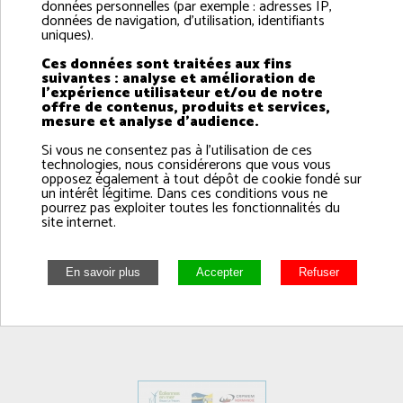
données personnelles (par exemple : adresses IP,
Pêche parc éolien Dieppe - Le Tréport
données de navigation, d'utilisation, identifiants
uniques).
Veuillez trouver un communiqué de presse concernant
Ces données sont traitées aux fins
l'ouverture du Fonds d'accompagnement de projets de
suivantes : analyse et amélioration de
pêche durable du parc éolien en mer Dieppe-Le Tréport.
l'expérience utilisateur et/ou de notre
offre de contenus, produits et services,
mesure et analyse d'audience.
Doté de 5 millions d'euros, ce fonds d’accompagnement est
dédié à des projets d’intérêt collectif pour :
Si vous ne consentez pas à l'utilisation de ces
technologies, nous considérerons que vous vous
opposez également à tout dépôt de cookie fondé sur
La facilitation de la cohabitation des activités de
un intérêt légitime. Dans ces conditions vous ne
pêche au sein du parc
pourrez pas exploiter toutes les fonctionnalités du
La gestion durable des pêches locales
site internet.
La promotion de la filière et des produits
La modernisation et l’amélioration des conditions
d’exercice des professionnels
Plus d'informations à venir pour le dépôt des projets.