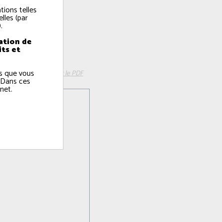
tions telles
lles (par
.
ation de
its et
2024
ns que vous
télécharger le PDF
 Dans ces
net.