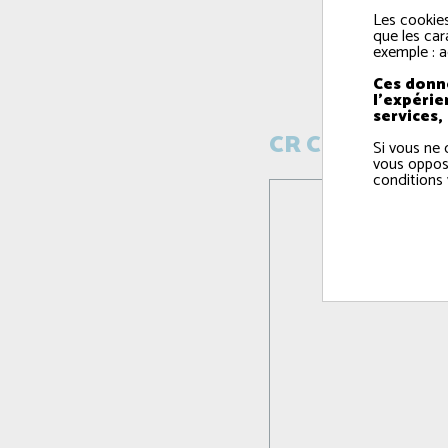
Les cookies
que les car
exemple : a
Ces donné
l'expérie
services,
CR Commission c
Si vous ne 
vous oppos
conditions 