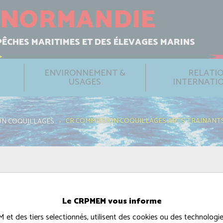
NORMANDIE
PÊCHES MARITIMES ET DES ÉLEVAGES MARINS
ENVIRONNEMENT &
RELATI
USAGES
INTERNATI
CR COMMISSION COQUILLAGES ARTS TRAINANTS M
ON COQUILLAGES
›
ILLAGES ARTS TRAINANT
Le CRPMEM vous informe
t des tiers selectionnés, utilisent des cookies ou des technologies