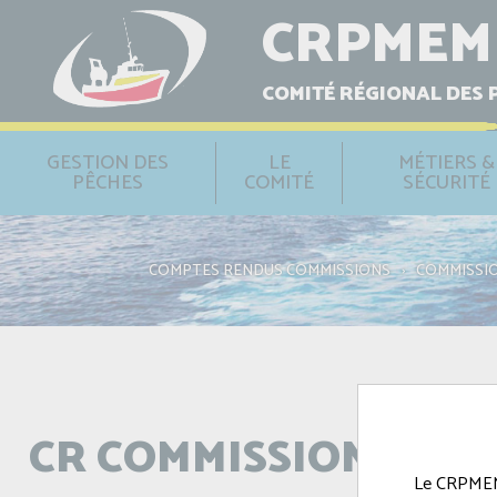
CRPMEM
COMITÉ RÉGIONAL DES 
GESTION DES
LE
MÉTIERS &
PÊCHES
COMITÉ
SÉCURITÉ
COMPTES RENDUS COMMISSIONS
›
COMMISSI
CR COMMISSION COQU
Le CRPMEM e