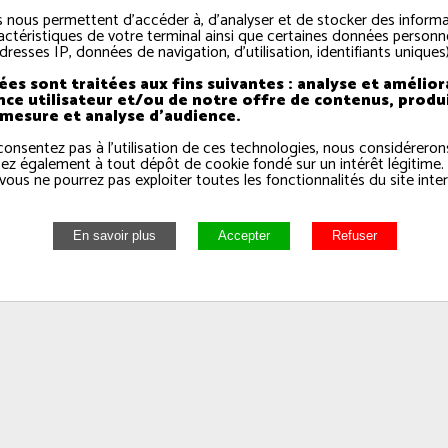
 nous permettent d'accéder à, d'analyser et de stocker des informa
actéristiques de votre terminal ainsi que certaines données personne
dresses IP, données de navigation, d'utilisation, identifiants uniques)
es sont traitées aux fins suivantes : analyse et amélior
nce utilisateur et/ou de notre offre de contenus, produ
 mesure et analyse d'audience.
oquillages arts trainants MO - 28 juin 
consentez pas à l'utilisation de ces technologies, nous considérero
ez également à tout dépôt de cookie fondé sur un intérêt légitime.
vous ne pourrez pas exploiter toutes les fonctionnalités du site inter