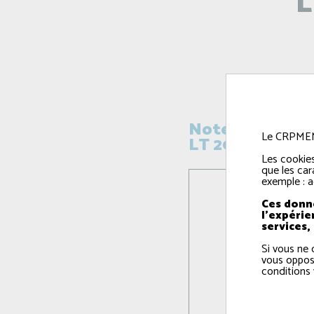
L
Note de présent
Le CRPMEM e
LT 2026
télécharger
Les cookies
que les car
exemple : a
Ces donné
l'expérie
services,
Si vous ne 
vous oppos
conditions 