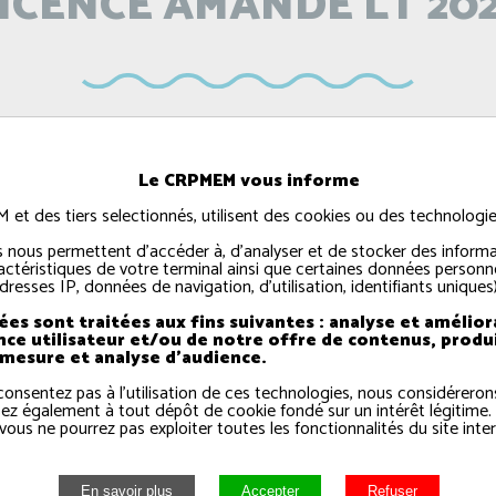
ICENCE AMANDE LT 20
Le CRPMEM vous informe
ation - consultation public - création 
t des tiers selectionnés, utilisent des cookies ou des technologies
 le PDF
 nous permettent d'accéder à, d'analyser et de stocker des informa
actéristiques de votre terminal ainsi que certaines données personne
dresses IP, données de navigation, d'utilisation, identifiants uniques)
es sont traitées aux fins suivantes : analyse et amélior
nce utilisateur et/ou de notre offre de contenus, produ
 mesure et analyse d'audience.
consentez pas à l'utilisation de ces technologies, nous considérero
ez également à tout dépôt de cookie fondé sur un intérêt légitime.
vous ne pourrez pas exploiter toutes les fonctionnalités du site inter