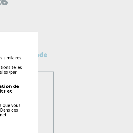
26
licence amande
 similaires.
tions telles
lles (par
.
ation de
its et
ns que vous
 Dans ces
net.